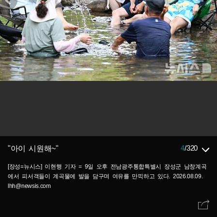
4
/
320
"아이 시원해~"
[장성=뉴시스] 이현행 기자 = 9일 오후 전남광주통합특별시 장성군 남창계곡
에서 피서객들이 계곡물에 발을 담구며 여유를 만끽하고 있다. 2026.08.09.
lhh@newsis.com