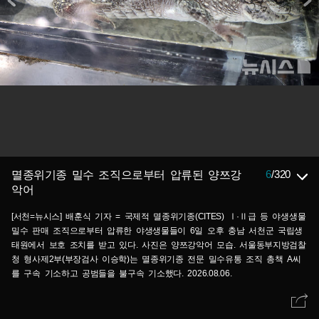
6
/
320
멸종위기종 밀수 조직으로부터 압류된 양쯔강
악어
[서천=뉴시스] 배훈식 기자 = 국제적 멸종위기종(CITES) Ⅰ·Ⅱ급 등 야생생물
밀수 판매 조직으로부터 압류한 야생생물들이 6일 오후 충남 서천군 국립생
태원에서 보호 조치를 받고 있다. 사진은 양쯔강악어 모습. 서울동부지방검찰
청 형사제2부(부장검사 이승학)는 멸종위기종 전문 밀수유통 조직 총책 A씨
를 구속 기소하고 공범들을 불구속 기소했다. 2026.08.06.
dahora83@newsis.com