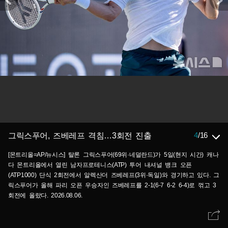
4
/
16
그릭스푸어, 즈베레프 격침…3회전 진출
[몬트리올=AP/뉴시스] 탈론 그릭스푸어(69위·네덜란드)가 5일(현지 시간) 캐나
다 몬트리올에서 열린 남자프로테니스(ATP) 투어 내셔널 뱅크 오픈
(ATP1000) 단식 2회전에서 알렉산더 즈베레프(3위·독일)와 경기하고 있다. 그
릭스푸어가 올해 파리 오픈 우승자인 즈베레프를 2-1(6-7 6-2 6-4)로 꺾고 3
회전에 올랐다. 2026.08.06.