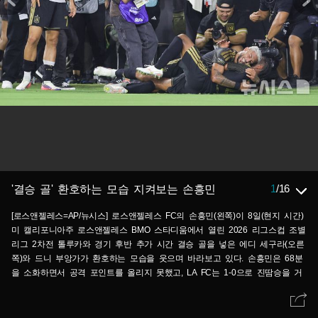
1
/
16
'결승 골' 환호하는 모습 지켜보는 손흥민
[로스앤젤레스=AP/뉴시스] 로스앤젤레스 FC의 손흥민(왼쪽)이 8일(현지 시간)
미 캘리포니아주 로스앤젤레스 BMO 스타디움에서 열린 2026 리그스컵 조별
리그 2차전 톨루카와 경기 후반 추가 시간 결승 골을 넣은 에디 세구라(오른
쪽)와 드니 부앙가가 환호하는 모습을 웃으며 바라보고 있다. 손흥민은 68분
을 소화하면서 공격 포인트를 올리지 못했고, LA FC는 1-0으로 진땀승을 거
뒀다. 2026.08.09.