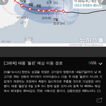
5
/
151
[그래픽] 태풍 '돌핀' 예상 이동 경로
[서울=뉴시스] 한반도 상공을 뒤덮은 고기압의 영향으로 내일(7일)까지 낮 최
고기온 39도 안팎의 무더위가 이어지겠으나, 다음 주 태풍 '돌핀'이 지나며 기
압계가 재편되는 과정에서 폭염이 일시적으로 주춤할 것으로 기상청은 내다
봤다. 태풍 '돌핀'은 6일 오후 3시 현재 일본 오키나와 동쪽 약 4600㎞ 해상
에서 최대풍속 40㎧(강도 '3')로 서북서진 중이다. 강풍반경은 480㎞이다. (그
래픽=안지혜 기자) hokma@newsis.com