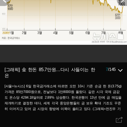
7
/
145
[그래픽] 金 한돈 85.7만원…다시 사들이는 한
은
[서울=뉴시스] 6일 한국금거래소에 따르면 오전 10시 기준 순금 한 돈(3.75g)
가격은 85만7000원으로, 전날보다 1만8000원 올랐다. 같은 시각 국제 금값
도 온스당 4284.18달러로 2.89% 상승했다. 한국은행이 13년 만에 금 매입을
재개하기로 결정한 데다, 세계 각국 중앙은행들의 금 보유 확대 기조도 꾸준
히 이어지고 있어 금 시장의 향방에 이목이 쏠리고 있다. (그래픽=전진우 기
자) 618tue@newsis.com