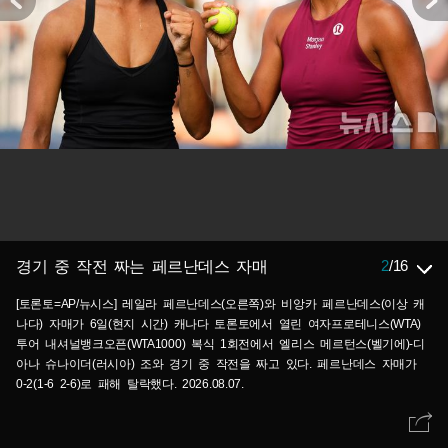
2
/
16
경기 중 작전 짜는 페르난데스 자매
[토론토=AP/뉴시스] 레일라 페르난데스(오른쪽)와 비앙카 페르난데스(이상 캐
나다) 자매가 6일(현지 시간) 캐나다 토론토에서 열린 여자프로테니스(WTA)
투어 내셔널뱅크오픈(WTA1000) 복식 1회전에서 엘리스 메르턴스(벨기에)-디
아나 슈나이더(러시아) 조와 경기 중 작전을 짜고 있다. 페르난데스 자매가
0-2(1-6 2-6)로 패해 탈락했다. 2026.08.07.