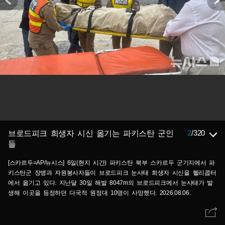
2
/
320
브로드피크 희생자 시신 옮기는 파키스탄 군인
들
[스카르두=AP/뉴시스] 6일(현지 시간) 파키스탄 북부 스카르두 군기지에서 파
키스탄군 장병과 자원봉사자들이 브로드피크 눈사태 희생자 시신을 헬리콥터
에서 옮기고 있다. 지난달 30일 해발 8047m의 브로드피크에서 눈사태가 발
생해 이곳을 등정하던 다국적 원정대 10명이 사망했다. 2026.08.06.