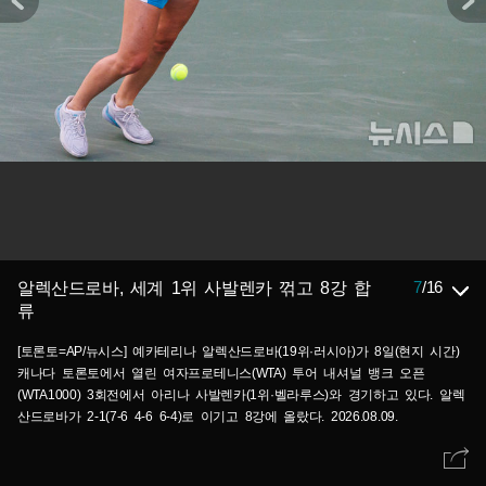
7
/
16
알렉산드로바, 세계 1위 사발렌카 꺾고 8강 합
류
[토론토=AP/뉴시스] 예카테리나 알렉산드로바(19위·러시아)가 8일(현지 시간)
캐나다 토론토에서 열린 여자프로테니스(WTA) 투어 내셔널 뱅크 오픈
(WTA1000) 3회전에서 아리나 사발렌카(1위·벨라루스)와 경기하고 있다. 알렉
산드로바가 2-1(7-6 4-6 6-4)로 이기고 8강에 올랐다. 2026.08.09.