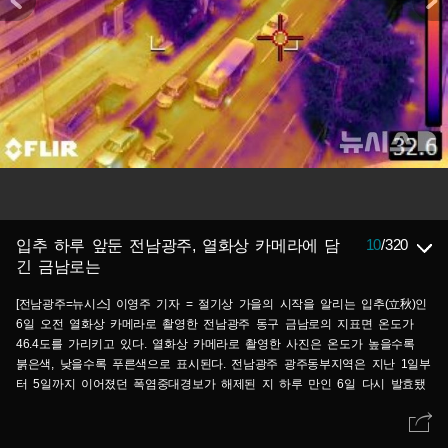
10
/
320
입추 하루 앞둔 전남광주, 열화상 카메라에 담
긴 금남로는
[전남광주=뉴시스] 이영주 기자 = 절기상 가을의 시작을 알리는 입추(立秋)인
6일 오전 열화상 카메라로 촬영한 전남광주 동구 금남로의 지표면 온도가
46.4도를 가리키고 있다. 열화상 카메라로 촬영한 사진은 온도가 높을수록
붉은색, 낮을수록 푸른색으로 표시된다. 전남광주 광주동부지역은 지난 1일부
터 5일까지 이어졌던 폭염중대경보가 해제된 지 하루 만인 6일 다시 발효됐
다. 2026.08.06.leeyj2578@newsis.com