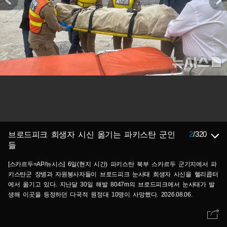
2
/
320
브로드피크 희생자 시신 옮기는 파키스탄 군인
들
[스카르두=AP/뉴시스] 6일(현지 시간) 파키스탄 북부 스카르두 군기지에서 파
키스탄군 장병과 자원봉사자들이 브로드피크 눈사태 희생자 시신을 헬리콥터
에서 옮기고 있다. 지난달 30일 해발 8047m의 브로드피크에서 눈사태가 발
생해 이곳을 등정하던 다국적 원정대 10명이 사망했다. 2026.08.06.