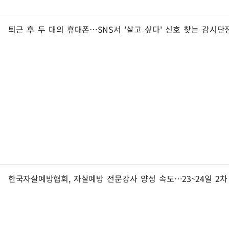
퇴근 후 두 대의 휴대폰…SNS서 '살고 싶다' 신호 찾는 감시단장
한국자살예방협회, 자살예방 전문강사 양성 속도…23~24일 2차