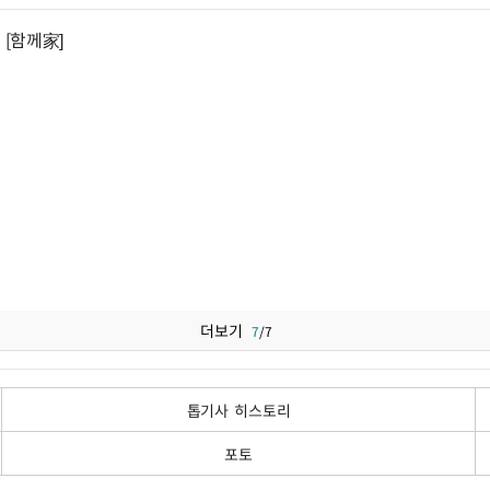
[함께家]
더보기
7
/
7
톱기사 히스토리
포토