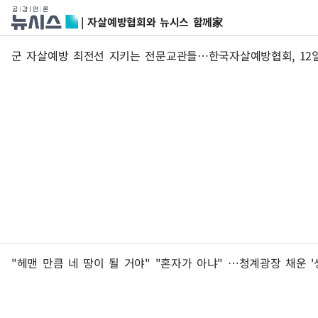
| 자살예방협회와 뉴시스 함께家
군 자살예방 최전선 지키는 전문교관들…한국자살예방협회, 12
"헤맨 만큼 네 땅이 될 거야" "혼자가 아냐" …청계광장 채운 '